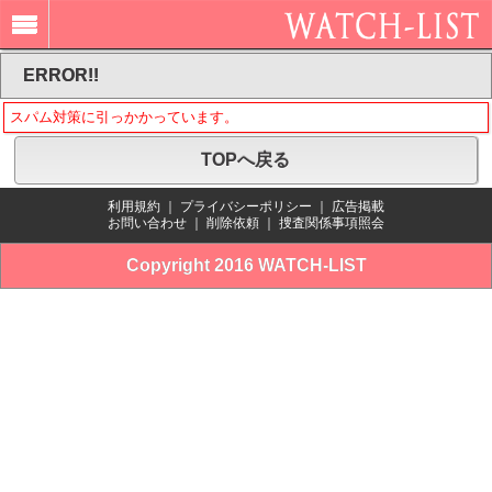
ERROR!!
スパム対策に引っかかっています。
TOPへ戻る
利用規約
｜
プライバシーポリシー
｜
広告掲載
お問い合わせ
｜
削除依頼
｜
捜査関係事項照会
Copyright 2016 WATCH-LIST