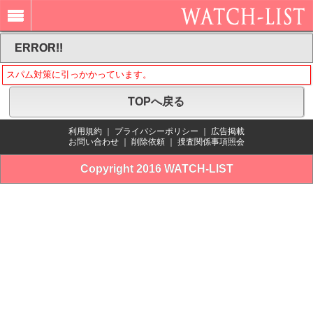
ERROR!!
スパム対策に引っかかっています。
TOPへ戻る
利用規約
｜
プライバシーポリシー
｜
広告掲載
お問い合わせ
｜
削除依頼
｜
捜査関係事項照会
Copyright 2016 WATCH-LIST