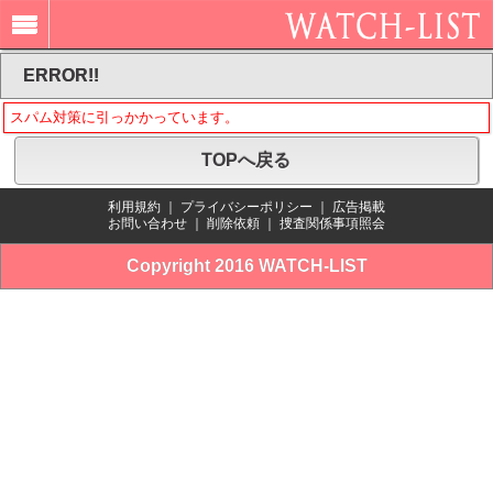
ERROR!!
スパム対策に引っかかっています。
TOPへ戻る
利用規約
｜
プライバシーポリシー
｜
広告掲載
お問い合わせ
｜
削除依頼
｜
捜査関係事項照会
Copyright 2016 WATCH-LIST