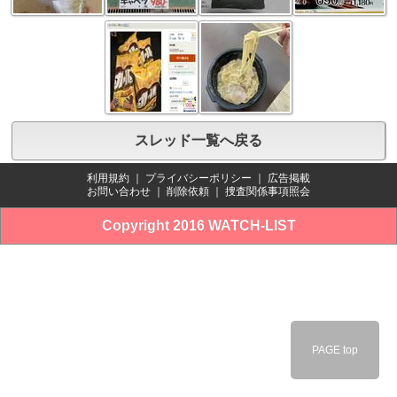
スレッド一覧へ戻る
利用規約
｜
プライバシーポリシー
｜
広告掲載
お問い合わせ
｜
削除依頼
｜
捜査関係事項照会
Copyright 2016 WATCH-LIST
PAGE top