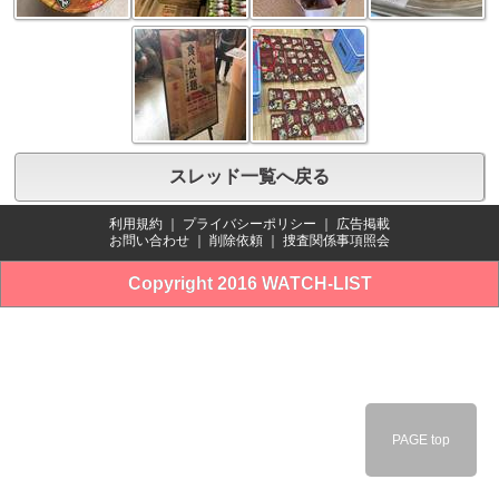
スレッド一覧へ戻る
利用規約
｜
プライバシーポリシー
｜
広告掲載
お問い合わせ
｜
削除依頼
｜
捜査関係事項照会
Copyright 2016 WATCH-LIST
PAGE top