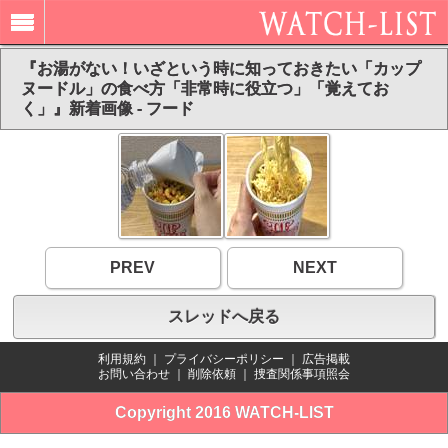
『お湯がない！いざという時に知っておきたい「カップ
ヌードル」の食べ方「非常時に役立つ」「覚えてお
く」』新着画像 - フード
PREV
NEXT
スレッドへ戻る
利用規約
｜
プライバシーポリシー
｜
広告掲載
お問い合わせ
｜
削除依頼
｜
捜査関係事項照会
Copyright 2016 WATCH-LIST