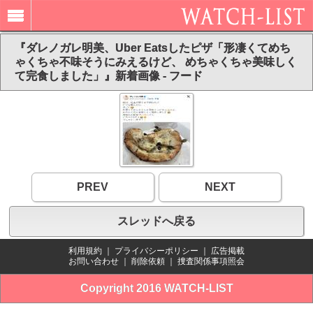
『ダレノガレ明美、Uber Eatsしたピザ「形凄くてめち
ゃくちゃ不味そうにみえるけど、 めちゃくちゃ美味しく
て完食しました」』新着画像 - フード
PREV
NEXT
スレッドへ戻る
利用規約
｜
プライバシーポリシー
｜
広告掲載
お問い合わせ
｜
削除依頼
｜
捜査関係事項照会
Copyright 2016 WATCH-LIST