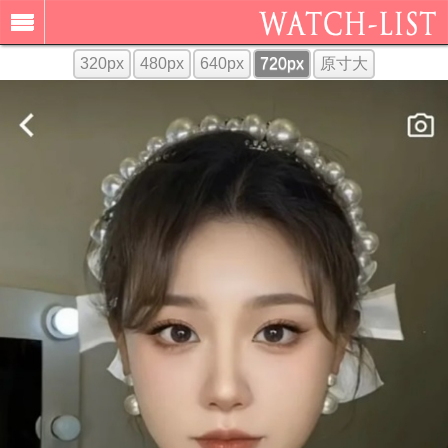
320px
480px
640px
720px
原寸大