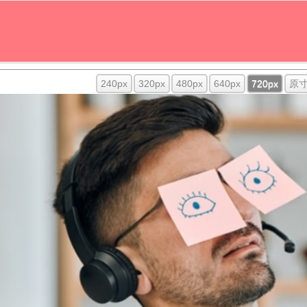
240px
320px
480px
640px
720px
原