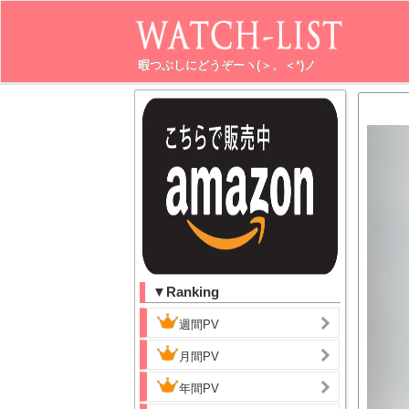
暇つぶしにどうぞーヽ(＞。＜*)ノ
▼Ranking
週間PV
月間PV
年間PV