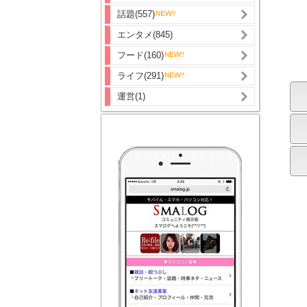
話題(557)
エンタメ(845)
フード(160)
ライフ(291)
運営(1)