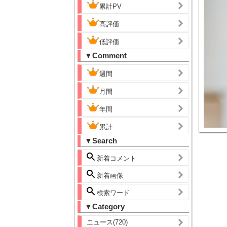
累計PV
高評価
低評価
▼Comment
週間
月間
年間
累計
▼Search
新着コメント
新着画像
検索ワード
▼Category
ニュース(720)