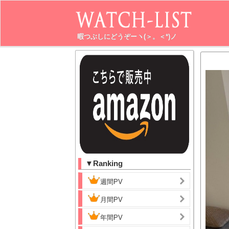
暇つぶしにどうぞーヽ(＞。＜*)ノ
▼Ranking
週間PV
月間PV
年間PV