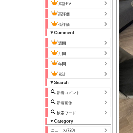
累計PV
高評価
低評価
▼Comment
週間
月間
年間
累計
▼Search
新着コメント
新着画像
検索ワード
▼Category
ニュース(720)