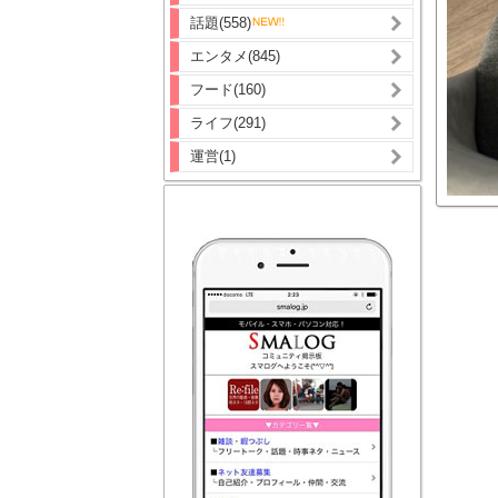
話題(558)
エンタメ(845)
フード(160)
ライフ(291)
運営(1)