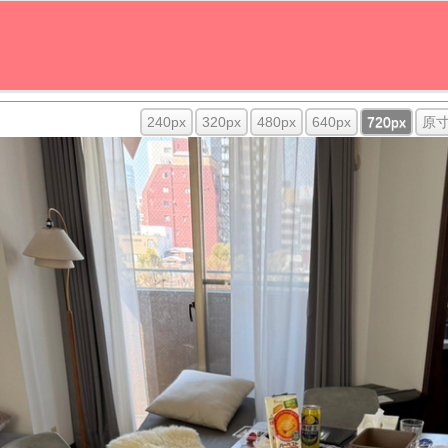
240px
320px
480px
640px
720px
原