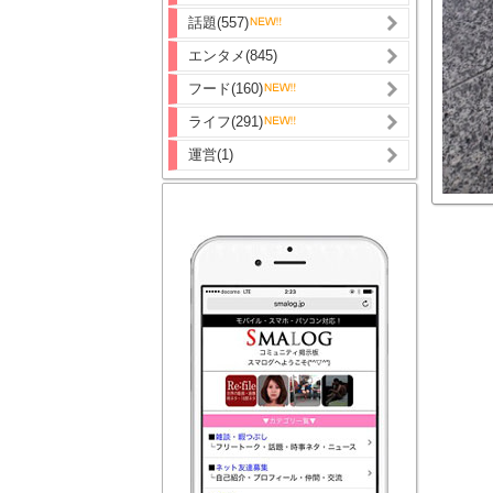
話題(557)
エンタメ(845)
フード(160)
ライフ(291)
運営(1)