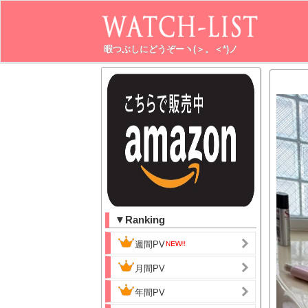
暇つぶしにどうぞーヽ(＞。＜*)ノ
▼Ranking
週間PV
月間PV
年間PV