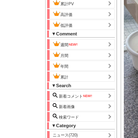
累計PV
高評価
低評価
▼Comment
週間
月間
年間
累計
▼Search
新着コメント
新着画像
検索ワード
▼Category
ニュース(720)