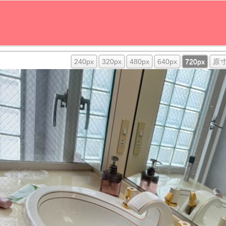
240px
320px
480px
640px
720px
原