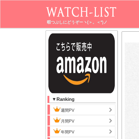
暇つぶしにどうぞーヽ(＞。＜*)ノ
▼Ranking
週間PV
月間PV
年間PV