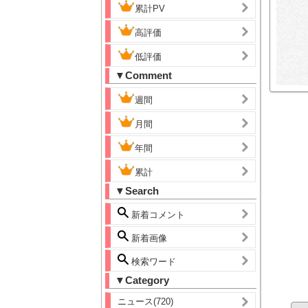
累計PV
高評価
低評価
▼Comment
週間
月間
年間
累計
▼Search
新着コメント
新着画像
検索ワード
▼Category
ニュース(720)