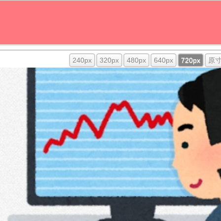
240px
320px
480px
640px
720px
原