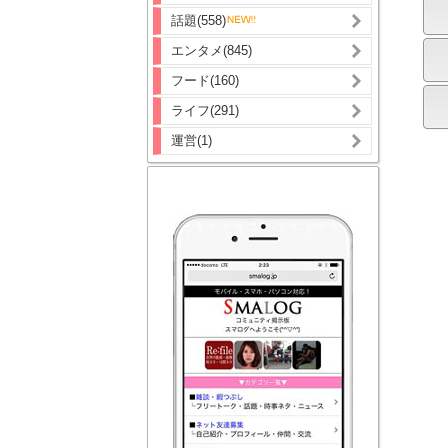
話題(558)
エンタメ(845)
フード(160)
ライフ(291)
運営(1)