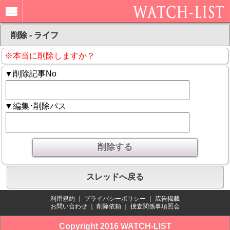
削除 - ライフ
※本当に削除しますか？
▼削除記事No
▼編集･削除パス
スレッドへ戻る
利用規約
｜
プライバシーポリシー
｜
広告掲載
お問い合わせ
｜
削除依頼
｜
捜査関係事項照会
Copyright 2016 WATCH-LIST