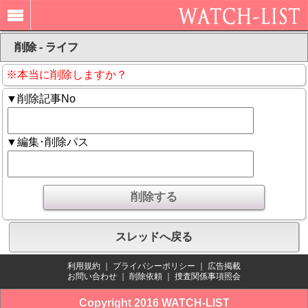
削除 - ライフ
※本当に削除しますか？
▼削除記事No
▼編集･削除パス
スレッドへ戻る
利用規約
｜
プライバシーポリシー
｜
広告掲載
お問い合わせ
｜
削除依頼
｜
捜査関係事項照会
Copyright 2016 WATCH-LIST