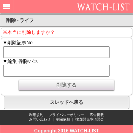
削除 - ライフ
※本当に削除しますか？
▼削除記事No
▼編集･削除パス
スレッドへ戻る
利用規約
｜
プライバシーポリシー
｜
広告掲載
お問い合わせ
｜
削除依頼
｜
捜査関係事項照会
Copyright 2016 WATCH-LIST