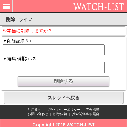
削除 - ライフ
※本当に削除しますか？
▼削除記事No
▼編集･削除パス
スレッドへ戻る
利用規約
｜
プライバシーポリシー
｜
広告掲載
お問い合わせ
｜
削除依頼
｜
捜査関係事項照会
Copyright 2016 WATCH-LIST