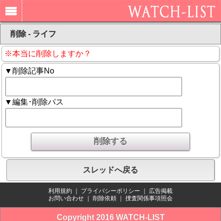
削除 - ライフ
※本当に削除しますか？
▼削除記事No
▼編集･削除パス
スレッドへ戻る
利用規約
｜
プライバシーポリシー
｜
広告掲載
お問い合わせ
｜
削除依頼
｜
捜査関係事項照会
Copyright 2016 WATCH-LIST