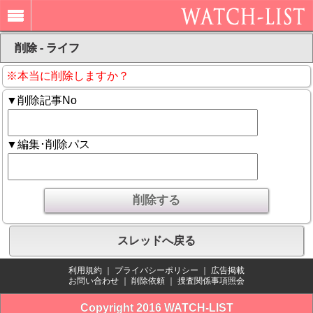
削除 - ライフ
※本当に削除しますか？
▼削除記事No
▼編集･削除パス
スレッドへ戻る
利用規約
｜
プライバシーポリシー
｜
広告掲載
お問い合わせ
｜
削除依頼
｜
捜査関係事項照会
Copyright 2016 WATCH-LIST