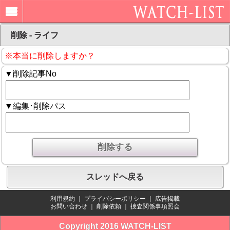
削除 - ライフ
※本当に削除しますか？
▼削除記事No
▼編集･削除パス
スレッドへ戻る
利用規約
｜
プライバシーポリシー
｜
広告掲載
お問い合わせ
｜
削除依頼
｜
捜査関係事項照会
Copyright 2016 WATCH-LIST