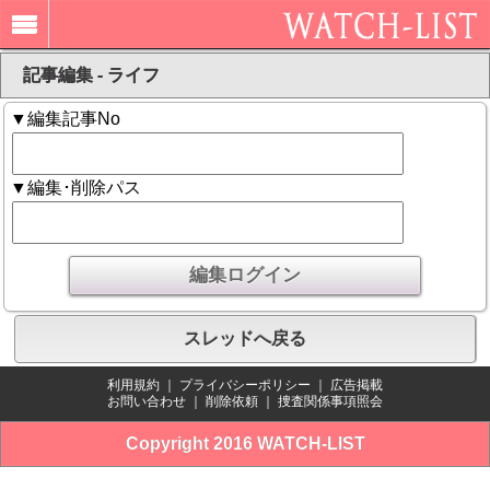
記事編集 - ライフ
▼編集記事No
▼編集･削除パス
スレッドへ戻る
利用規約
｜
プライバシーポリシー
｜
広告掲載
お問い合わせ
｜
削除依頼
｜
捜査関係事項照会
Copyright 2016 WATCH-LIST