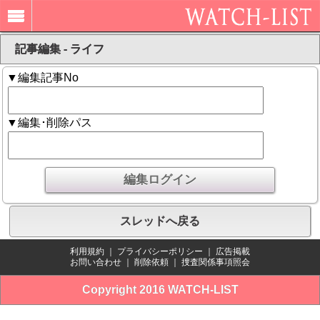
記事編集 - ライフ
▼編集記事No
▼編集･削除パス
スレッドへ戻る
利用規約
｜
プライバシーポリシー
｜
広告掲載
お問い合わせ
｜
削除依頼
｜
捜査関係事項照会
Copyright 2016 WATCH-LIST