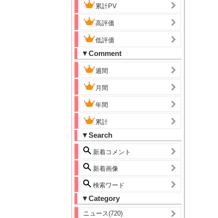
累計PV
高評価
低評価
▼Comment
週間
月間
年間
累計
▼Search
新着コメント
新着画像
検索ワード
▼Category
ニュース(720)