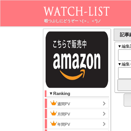
暇つぶしにどうぞーヽ(＞。＜*)ノ
記事編
▼編集
▼編集
▼Ranking
週間PV
月間PV
年間PV