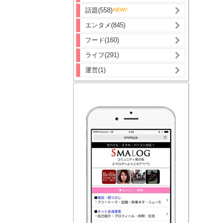
話題(558)
エンタメ(845)
フード(160)
ライフ(291)
運営(1)