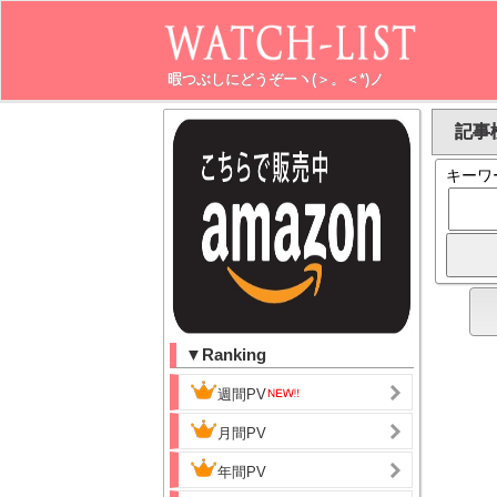
暇つぶしにどうぞーヽ(＞。＜*)ノ
記事検
キーワ
▼Ranking
週間PV
月間PV
年間PV