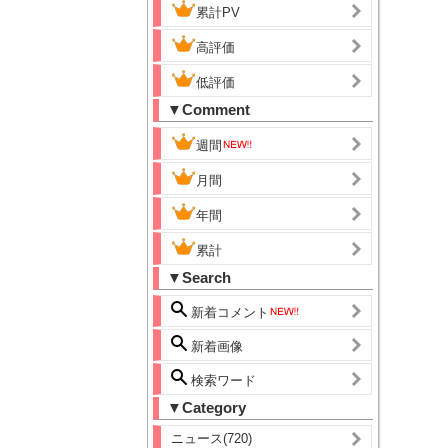
累計PV
高評価
低評価
▼Comment
週間
月間
年間
累計
▼Search
新着コメント
新着画像
検索ワード
▼Category
ニュース(720)