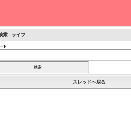
索 - ライフ
ード：
スレッドへ戻る