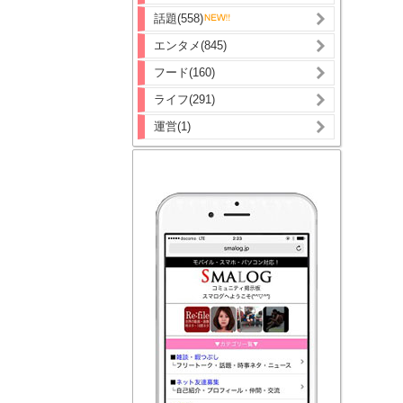
話題(558)
エンタメ(845)
フード(160)
ライフ(291)
運営(1)