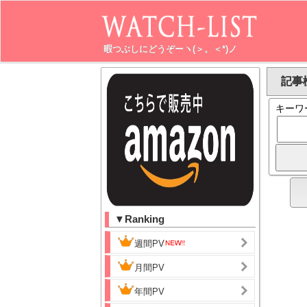
暇つぶしにどうぞーヽ(＞。＜*)ノ
記事検
キーワ
▼Ranking
週間PV
月間PV
年間PV