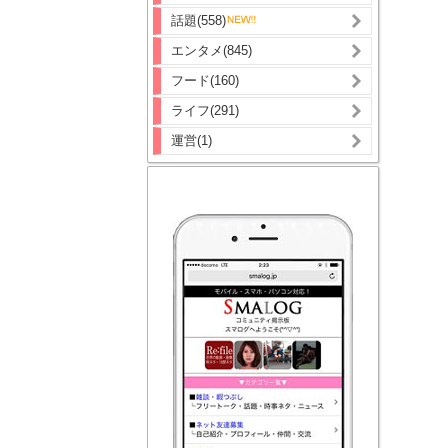
話題(558)
エンタメ(845)
フード(160)
ライフ(291)
運営(1)