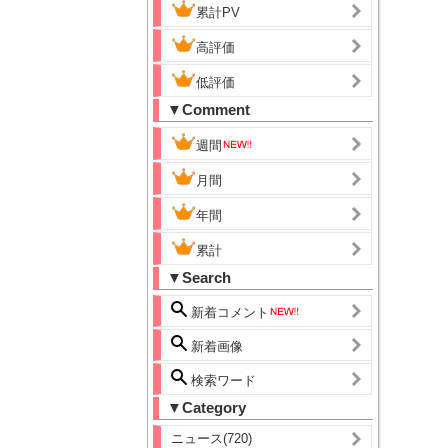
累計PV
高評価
低評価
▼Comment
週間
月間
年間
累計
▼Search
新着コメント
新着画像
検索ワード
▼Category
ニュース(720)