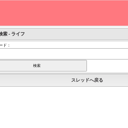
索 - ライフ
ード：
スレッドへ戻る