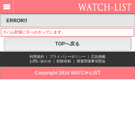
ERROR!!
スパム対策に引っかかっています。
TOPへ戻る
利用規約
｜
プライバシーポリシー
｜
広告掲載
お問い合わせ
｜
削除依頼
｜
捜査関係事項照会
Copyright 2016 WATCH-LIST