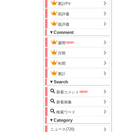
累計PV
高評価
低評価
▼Comment
週間
月間
年間
累計
▼Search
新着コメント
新着画像
検索ワード
▼Category
ニュース(720)