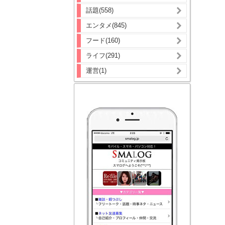
話題(558)
エンタメ(845)
フード(160)
ライフ(291)
運営(1)