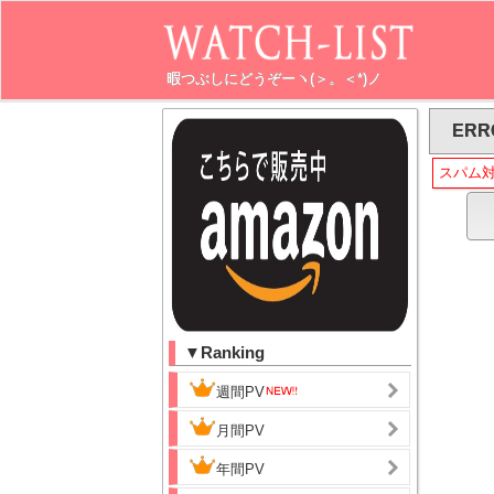
暇つぶしにどうぞーヽ(＞。＜*)ノ
ERR
スパム
▼Ranking
週間PV
月間PV
年間PV