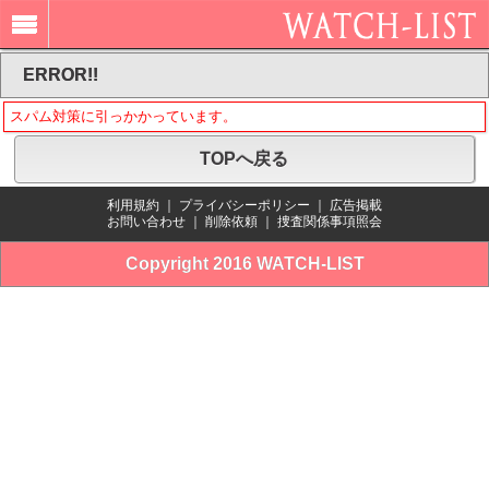
ERROR!!
スパム対策に引っかかっています。
TOPへ戻る
利用規約
｜
プライバシーポリシー
｜
広告掲載
お問い合わせ
｜
削除依頼
｜
捜査関係事項照会
Copyright 2016 WATCH-LIST