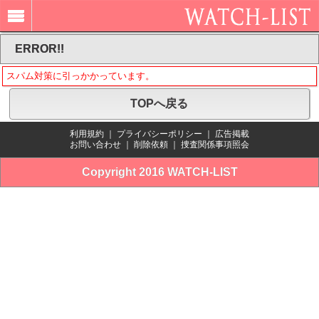
ERROR!!
スパム対策に引っかかっています。
TOPへ戻る
利用規約
｜
プライバシーポリシー
｜
広告掲載
お問い合わせ
｜
削除依頼
｜
捜査関係事項照会
Copyright 2016 WATCH-LIST