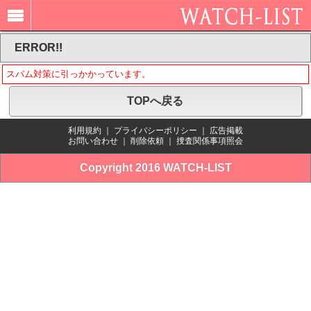
ERROR!!
スパム対策に引っかかっています。
TOPへ戻る
利用規約
｜
プライバシーポリシー
｜
広告掲載
お問い合わせ
｜
削除依頼
｜
捜査関係事項照会
Copyright 2016 WATCH-LIST