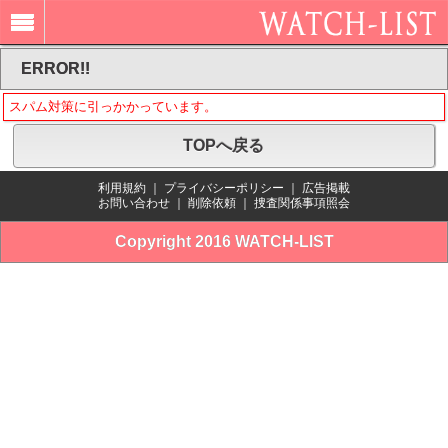
ERROR!!
スパム対策に引っかかっています。
TOPへ戻る
利用規約
｜
プライバシーポリシー
｜
広告掲載
お問い合わせ
｜
削除依頼
｜
捜査関係事項照会
Copyright 2016 WATCH-LIST