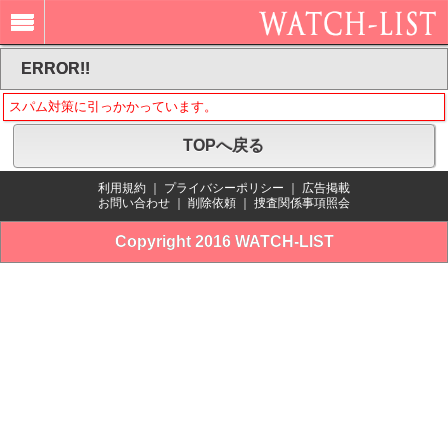
ERROR!!
スパム対策に引っかかっています。
TOPへ戻る
利用規約
｜
プライバシーポリシー
｜
広告掲載
お問い合わせ
｜
削除依頼
｜
捜査関係事項照会
Copyright 2016 WATCH-LIST