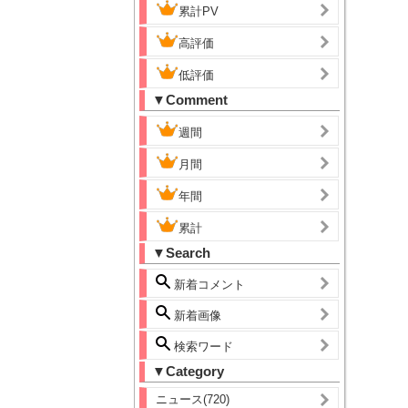
累計PV
高評価
低評価
▼Comment
週間
月間
年間
累計
▼Search
新着コメント
新着画像
検索ワード
▼Category
ニュース(720)