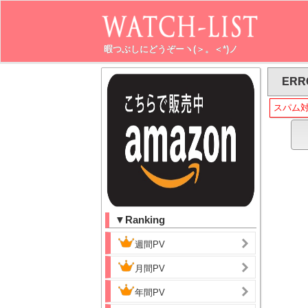
暇つぶしにどうぞーヽ(＞。＜*)ノ
ERR
スパム
▼Ranking
週間PV
月間PV
年間PV