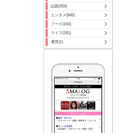
話題(558)
エンタメ(845)
フード(160)
ライフ(291)
運営(1)