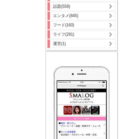
話題(558)
エンタメ(845)
フード(160)
ライフ(291)
運営(1)