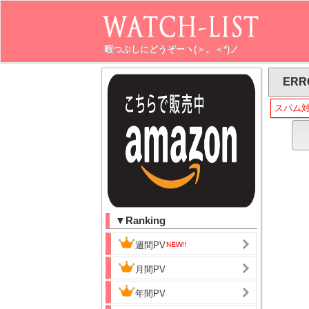
暇つぶしにどうぞーヽ(＞。＜*)ノ
ERR
スパム
▼Ranking
週間PV
月間PV
年間PV