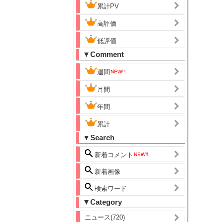
累計PV
高評価
低評価
▼Comment
週間
月間
年間
累計
▼Search
新着コメント
新着画像
検索ワード
▼Category
ニュース(720)