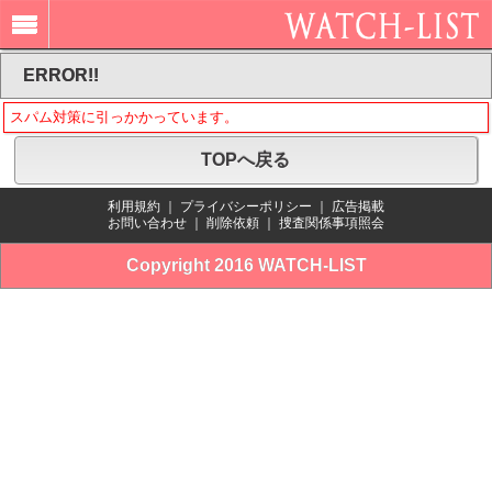
ERROR!!
スパム対策に引っかかっています。
TOPへ戻る
利用規約
｜
プライバシーポリシー
｜
広告掲載
お問い合わせ
｜
削除依頼
｜
捜査関係事項照会
Copyright 2016 WATCH-LIST