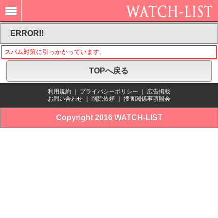
ERROR!!
スパム対策に引っかかっています。
TOPへ戻る
利用規約
｜
プライバシーポリシー
｜
広告掲載
お問い合わせ
｜
削除依頼
｜
捜査関係事項照会
Copyright 2016 WATCH-LIST