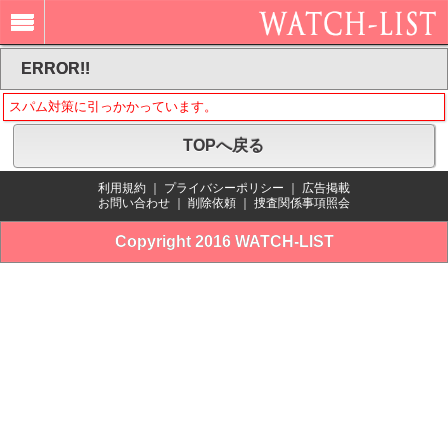
ERROR!!
スパム対策に引っかかっています。
TOPへ戻る
利用規約
｜
プライバシーポリシー
｜
広告掲載
お問い合わせ
｜
削除依頼
｜
捜査関係事項照会
Copyright 2016 WATCH-LIST