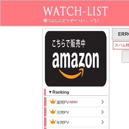
暇つぶしにどうぞーヽ(＞。＜*)ノ
ERR
スパム
▼Ranking
週間PV
月間PV
年間PV