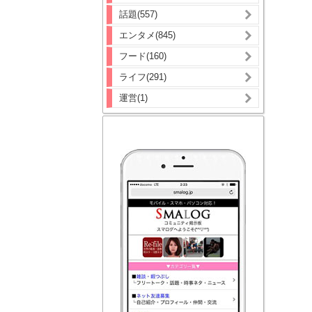
話題(557)
エンタメ(845)
フード(160)
ライフ(291)
運営(1)