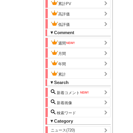
累計PV
高評価
低評価
▼Comment
週間
月間
年間
累計
▼Search
新着コメント
新着画像
検索ワード
▼Category
ニュース(720)