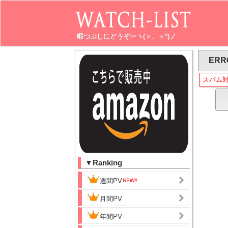
暇つぶしにどうぞーヽ(＞。＜*)ノ
ERR
スパム
▼Ranking
週間PV
月間PV
年間PV