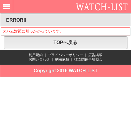
ERROR!!
スパム対策に引っかかっています。
TOPへ戻る
利用規約
｜
プライバシーポリシー
｜
広告掲載
お問い合わせ
｜
削除依頼
｜
捜査関係事項照会
Copyright 2016 WATCH-LIST