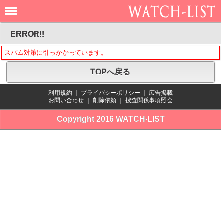
ERROR!!
スパム対策に引っかかっています。
TOPへ戻る
利用規約
｜
プライバシーポリシー
｜
広告掲載
お問い合わせ
｜
削除依頼
｜
捜査関係事項照会
Copyright 2016 WATCH-LIST