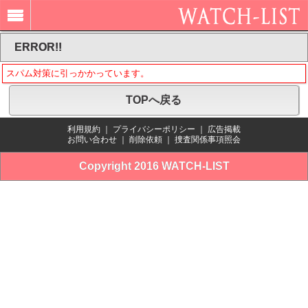
ERROR!!
スパム対策に引っかかっています。
TOPへ戻る
利用規約
｜
プライバシーポリシー
｜
広告掲載
お問い合わせ
｜
削除依頼
｜
捜査関係事項照会
Copyright 2016 WATCH-LIST