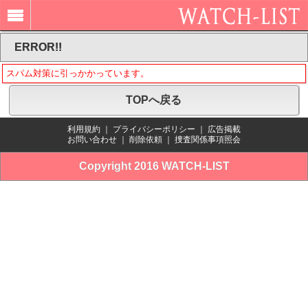
ERROR!!
スパム対策に引っかかっています。
TOPへ戻る
利用規約
｜
プライバシーポリシー
｜
広告掲載
お問い合わせ
｜
削除依頼
｜
捜査関係事項照会
Copyright 2016 WATCH-LIST