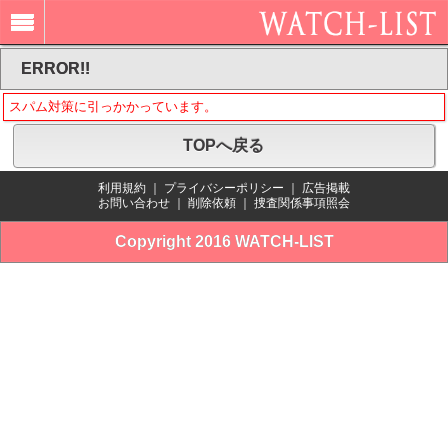
ERROR!!
スパム対策に引っかかっています。
TOPへ戻る
利用規約
｜
プライバシーポリシー
｜
広告掲載
お問い合わせ
｜
削除依頼
｜
捜査関係事項照会
Copyright 2016 WATCH-LIST