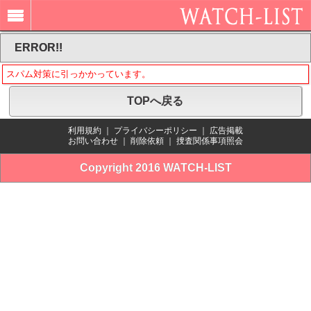
ERROR!!
スパム対策に引っかかっています。
TOPへ戻る
利用規約
｜
プライバシーポリシー
｜
広告掲載
お問い合わせ
｜
削除依頼
｜
捜査関係事項照会
Copyright 2016 WATCH-LIST