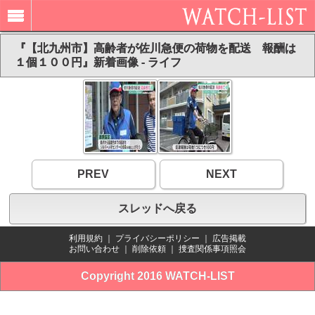
『【北九州市】高齢者が佐川急便の荷物を配送 報酬は
１個１００円』新着画像 - ライフ
PREV
NEXT
スレッドへ戻る
利用規約
｜
プライバシーポリシー
｜
広告掲載
お問い合わせ
｜
削除依頼
｜
捜査関係事項照会
Copyright 2016 WATCH-LIST