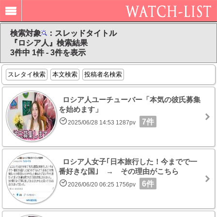
検索対象
：スレッドタイトル
『ロシア人』検索結果
3件中 1件 - 3件を表示
スレタイ検索
本文検索
投稿者名検索
ロシア人ユーチューバー「本気の彼氏募集
を始めます」
7件
2025/06/28 14:53 1287pv
ロシア人女子｢日本旅行した！今までで一
番好きな国｣ → その理由がこちら
6件
2026/06/20 06:25 1756pv