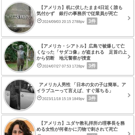
【アメリカ】机に伏したまま4日近く誰も
気付かず 銀行の事務所で従業員が死亡
3件
2024/09/03 20:15 2788pv
【アメリカ・シアトル】広島で被爆して亡
くなった「サダコ像」が盗まれる 足首の上
から切断 地元警察が捜査
3件
2024/07/27 07:53 1728pv
アメリカ人男性 「日本の女の子は簡単。ア
イラブユーって言えば、すぐ落ちる」
3件
2023/11/18 15:19 1849pv
【アメリカ】ユダヤ教礼拝所の理事長を務
める女性が何者かに刃物で刺されて死亡