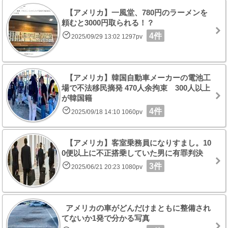
【アメリカ】一風堂、780円のラーメンを
頼むと3000円取られる！？
4件
2025/09/29 13:02 1297pv
【アメリカ】韓国自動車メーカーの電池工
場で不法移民摘発 470人余拘束 300人以上
が韓国籍
4件
2025/09/18 14:10 1060pv
【アメリカ】客室乗務員になりすまし。10
0便以上に不正搭乗していた男に有罪判決
3件
2025/06/21 20:23 1080pv
アメリカの車がどんだけまともに整備され
てないか1発で分かる写真