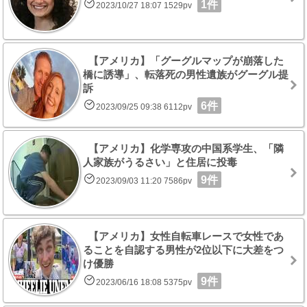
1件
2023/10/27 18:07 1529pv
【アメリカ】「グーグルマップが崩落した
橋に誘導」、転落死の男性遺族がグーグル提
訴
6件
2023/09/25 09:38 6112pv
【アメリカ】化学専攻の中国系学生、「隣
人家族がうるさい」と住居に投毒
9件
2023/09/03 11:20 7586pv
【アメリカ】女性自転車レースで女性であ
ることを自認する男性が2位以下に大差をつ
け優勝
9件
2023/06/16 18:08 5375pv