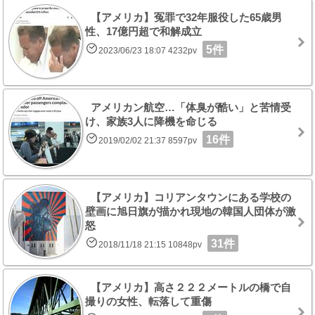
【アメリカ】冤罪で32年服役した65歳男
性、17億円超で和解成立
5件
2023/06/23 18:07 4232pv
アメリカン航空…「体臭が酷い」と苦情受
け、家族3人に降機を命じる
16件
2019/02/02 21:37 8597pv
【アメリカ】コリアンタウンにある学校の
壁画に旭日旗が描かれ現地の韓国人団体が激
怒
31件
2018/11/18 21:15 10848pv
【アメリカ】高さ２２２メートルの橋で自
撮りの女性、転落して重傷