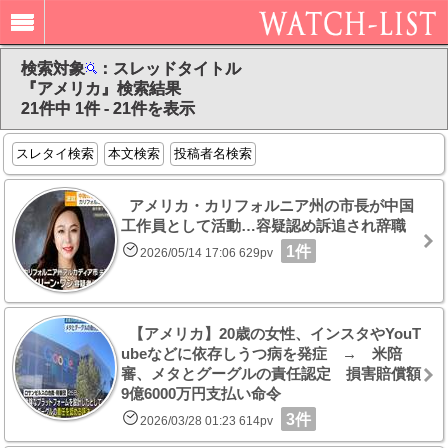
検索対象
：スレッドタイトル
『アメリカ』検索結果
21件中 1件 - 21件を表示
スレタイ検索
本文検索
投稿者名検索
アメリカ・カリフォルニア州の市長が中国
工作員として活動…容疑認め訴追され辞職
1件
2026/05/14 17:06 629pv
【アメリカ】20歳の女性、インスタやYouT
ubeなどに依存しうつ病を発症 → 米陪
審、メタとグーグルの責任認定 損害賠償額
9億6000万円支払い命令
3件
2026/03/28 01:23 614pv