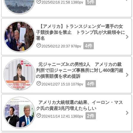
5件
2025/02/16 21:58 1380pv
【アメリカ】トランスジェンダー選手の女
子競技参加を禁止 トランプ氏が大統領令に
署名
4件
2025/02/12 20:37 978pv
元ジャニーズJr.の男性2人 アメリカの裁
判所で旧ジャニーズ事務所に対し460億円超
の損害賠償を求め提訴
4件
2024/12/27 15:10 1079pv
アメリカ大統領選の結果、イーロン・マス
ク氏の資産3兆円増えたらしい
2件
2024/11/14 12:41 1360pv