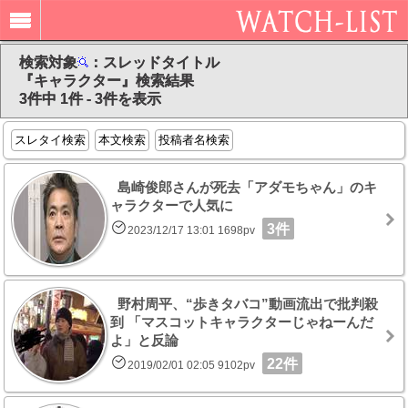
検索対象
：スレッドタイトル
『キャラクター』検索結果
3件中 1件 - 3件を表示
スレタイ検索
本文検索
投稿者名検索
島崎俊郎さんが死去「アダモちゃん」のキ
ャラクターで人気に
3件
2023/12/17 13:01 1698pv
野村周平、“歩きタバコ”動画流出で批判殺
到 「マスコットキャラクターじゃねーんだ
よ」と反論
22件
2019/02/01 02:05 9102pv