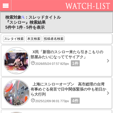
検索対象
：スレッドタイトル
『スシロー』検索結果
5件中 1件 - 5件を表示
スレタイ検索
本文検索
投稿者名検索
X民「新宿のスシロー来たら引きこもりの
部屋みたいになっててサイアク」
1件
2026/05/24 07:57 825pv
上海にスシローオープン 高市総理の台湾
有事めぐる発言で日中関係緊張の中も初日か
ら大行列
4件
2025/12/09 06:01 773pv