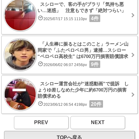
スシローで、客の手がブラリ「気持ち悪
い…迷惑」 注意もできず「絶対つらい」
4件
2025/07/17 15:15 1110pv
「人生棒に振るとはこのこと」ラーメン山
岡家で「ふたペロペロ男」逮捕…スシロー
“ペロペロ高校生” は6700万円損害賠償請求
9件
2026/06/02 06:07 2456pv
スシロー運営会社が“迷惑動画”で提訴 し
ょうゆ差しなめた少年に約6700万円の損害
賠償求める
20件
2023/06/12 06:54 4198pv
PREV
NEXT
TOPへ戻る