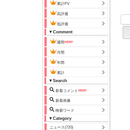
累計PV
高評価
低評価
▼Comment
週間
月間
年間
累計
▼Search
新着コメント
新着画像
検索ワード
▼Category
ニュース(720)