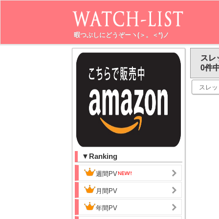
暇つぶしにどうぞーヽ(＞。＜*)ノ
スレ
0件中
スレッ
▼Ranking
週間PV
月間PV
年間PV